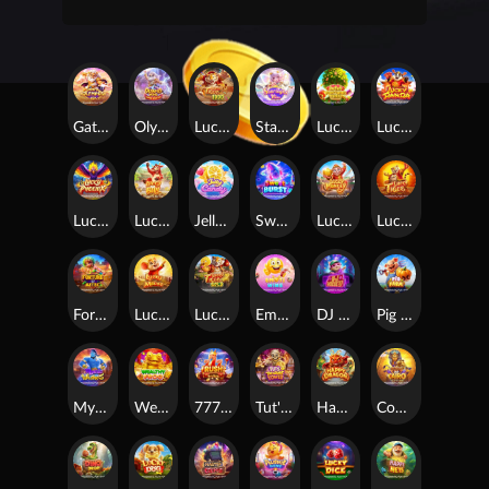
Gates of Olympus POP
Olympus Wins
Lucky Tiger 1000
Starlight Wins
Lucky Fortune Tree
Lucky Panda
Lucky Phoenix
Lucky Bull
Jelly Candy
Sweet Burst
Lucky MonKey
Lucky Tiger
Fortunes of Aztec
Lucky Mouse
Lucky Tiger Gold Ultimate
Emotiwins
DJ Neko
Pig Farm
Mystic Wishes
Wealthy Frog
777 Rush
Tut's Treasure Tower
Happy Dragon
Code of Cairo