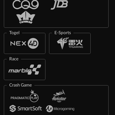
Togel
E-Sports
Race
Crash Game