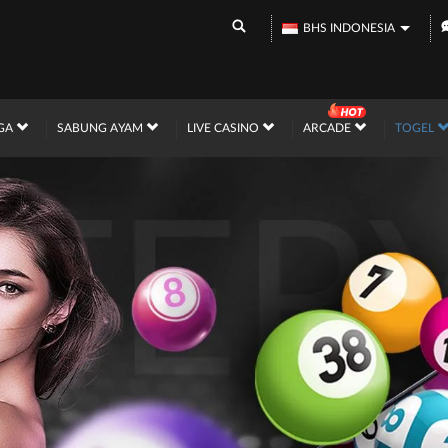
BHS INDONESIA
GA
SABUNG AYAM
LIVE CASINO
ARCADE
TOGEL