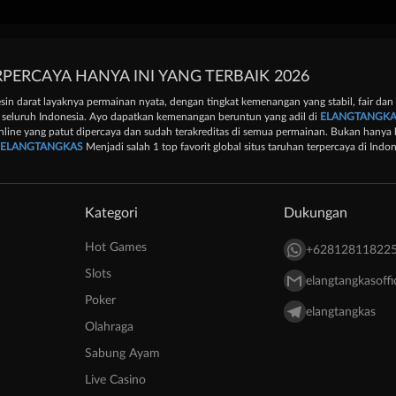
RPERCAYA HANYA INI YANG TERBAIK 2026
in darat layaknya permainan nyata, dengan tingkat kemenangan yang stabil, fair dan 
i seluruh Indonesia. Ayo dapatkan kemenangan beruntun yang adil di
ELANGTANGK
online yang patut dipercaya dan sudah terakreditas di semua permainan. Bukan hanya 
ELANGTANGKAS
Menjadi salah 1 top favorit global situs taruhan terpercaya di Indo
Kategori
Dukungan
Hot Games
+62812811822
Slots
elangtangkasoff
Poker
elangtangkas
Olahraga
Sabung Ayam
Live Casino