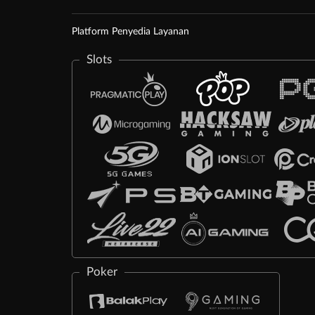
Platform Penyedia Layanan
Slots
Poker