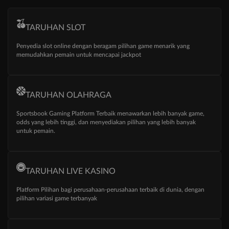
TARUHAN SLOT
Penyedia slot online dengan beragam pilihan game menarik yang
memudahkan pemain untuk mencapai jackpot
TARUHAN OLAHRAGA
Sportsbook Gaming Platform Terbaik menawarkan lebih banyak game,
odds yang lebih tinggi, dan menyediakan pilihan yang lebih banyak
untuk pemain.
TARUHAN LIVE KASINO
Platform Pilihan bagi perusahaan-perusahaan terbaik di dunia, dengan
pilihan variasi game terbanyak