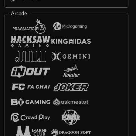
Arcade