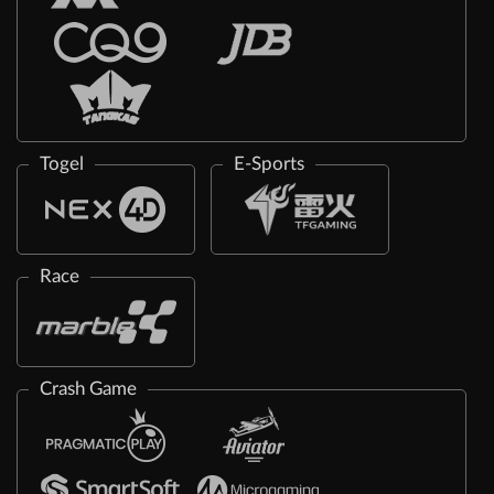
Togel
E-Sports
Race
Crash Game