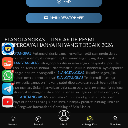
MAIN
MAIN (DESKTOP VER)
ELANGTANGKAS – LINK AKTIF RESMI
TERPERCAYA HANYA INI YANG TERBAIK 2026
ELANGTANGKAS
Pertama di dunia yang menyajikan settingan mesin darat
layaknya permainan nyata, dengan tingkat kemenangan yang stabil, fair dan
adil.
ELANGTANGKAS
Paling populer disemua kalangan masyarakat pecinta
games online. Menjadi nomor 1 dan terbaik di seluruh Indonesia. Ayo dapatkan
kemenangan beruntun yang adil di
ELANGTANGKAS
. Buktikan segera jika
kamu belum pernah mencobanya!
ELANGTANGKAS
Telah terpilih sebagai
salah 1 penyedia games online yang patut dipercaya dan sudah terakreditas di
semua permainan. Bukan hanya bagi pelanggan baru saja, pelanggan lama juga
selalu dimanjakan dengan sistem bonus harian, mingguan dan bulanan yang
spesial.
ELANGTANGKAS
Menjadi salah 1 top favorit global situs taruhan
terpercaya di Indonesia yang sudah meraih banyak predikat bintang lima dari
Asosiasi Pengawas International Gambling of Asia Market.
Kebijaksanaan
Platform
Beranda
Promosi
Masuk
Hubungi Kami
Akun Saya