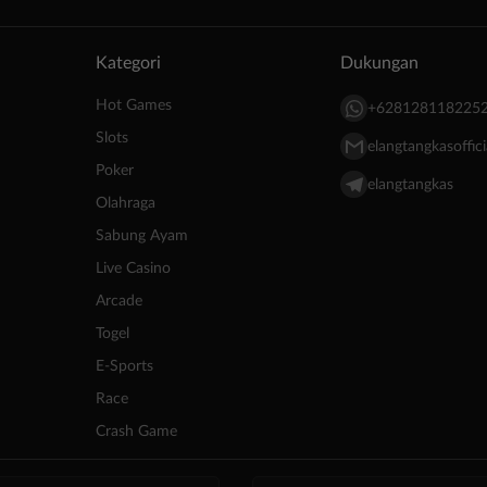
Kategori
Dukungan
Hot Games
+628128118225
Slots
elangtangkasoffic
Poker
elangtangkas
Olahraga
Sabung Ayam
Live Casino
Arcade
Togel
E-Sports
Race
Crash Game