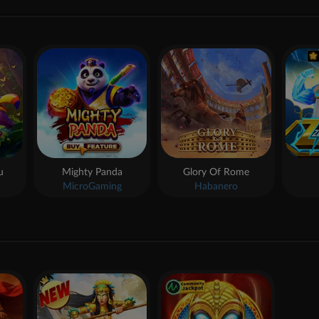
u
Mighty Panda
Glory Of Rome
MicroGaming
Habanero