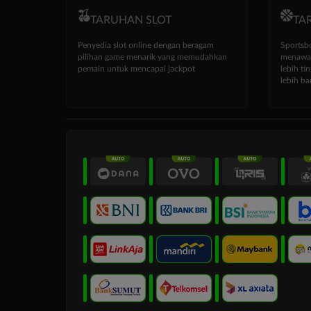
TARUHAN SLOT
TA
Penyedia slot online dengan beragam
Sportsb
pilihan game menarik yang memudahkan
menawar
pemain untuk mencapai jackpot
lebih ti
lebih b