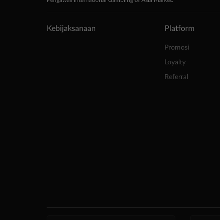
Pengawas International Gambling of Asia Market.
Kebijaksanaan
Platform
Promosi
Loyalty
Referral