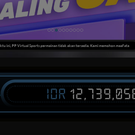
 PP Virtual Sports permainan tidak akan tersedia. Kami memohon maaf atas ketidakn
IDR
12,739,05
Y