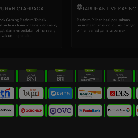
RUHAN OLAHRAGA
TARUHAN LIVE KASINO
ook Gaming Platform Terbaik
Platform Pilihan bagi perusahaan-
kan lebih banyak game, odds yang
perusahaan terbaik di dunia, dengan
nggi, dan menyediakan pilihan yang
pilihan variasi game terbanyak
anyak untuk pemain.