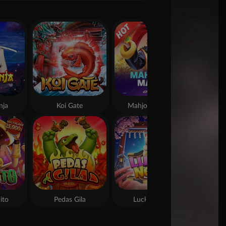
nja
Koi Gate
Mahjong Magic
Queen
ito
Pedas Gila
Lucky Neko