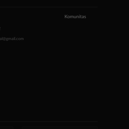
Komunitas
2
ial@gmail.com