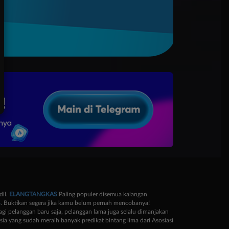
dil.
ELANGTANGKAS
Paling populer disemua kalangan
S
. Buktikan segera jika kamu belum pernah mencobanya!
agi pelanggan baru saja, pelanggan lama juga selalu dimanjakan
esia yang sudah meraih banyak predikat bintang lima dari Asosiasi