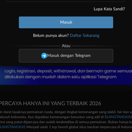
Lupa Kata Sandi?
Belum punya akun?
Daftar Sekarang
Atau
Masuk dengan Telegram
PERCAYA HANYA INI YANG TERBAIK 2026
n darat layaknya permainan nyata, dengan tingkat kemenangan yang stabil, fair dan a
 seluruh Indonesia. Ayo dapatkan kemenangan beruntun yang adil di
ELANGTANGKA
line yang patut dipercaya dan sudah terakreditas di semua permainan. Bukan hanya b
ELANGTANGKAS
Menjadi salah 1 top favorit global situs taruhan terpercaya di Indon