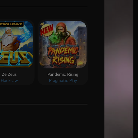
Ze Zeus
Pandemic Rising
Hacksaw
Pragmatic Play