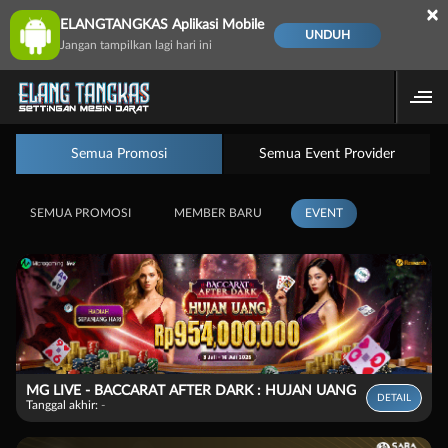
×
ELANGTANGKAS Aplikasi Mobile
UNDUH
Jangan tampilkan lagi hari ini
Semua Promosi
Semua Event Provider
SEMUA PROMOSI
MEMBER BARU
EVENT
MG LIVE - BACCARAT AFTER DARK : HUJAN UANG
DETAIL
Tanggal akhir:
-