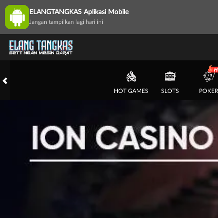
ELANGTANGKAS Aplikasi Mobile
Jangan tampilkan lagi hari ini
HOT GAMES
SLOTS
POKE