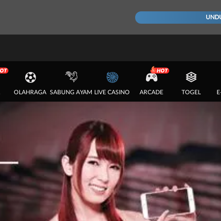
UND
R
OLAHRAGA
SABUNG AYAM
LIVE CASINO
ARCADE
TOGEL
E