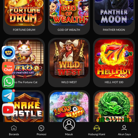
FORTUNE DRUM
GOD OF WEALTH
PANTHER MOON
Neko The Fortune Cat
WILD WEST
HELL HOT 100
Beranda
Promosi
Masuk
Hubungi Kami
Akun Saya
Snake Castle
LUCKY BEASTS
TWIN DRAGON