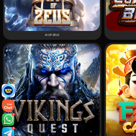
AI OF ZEUS