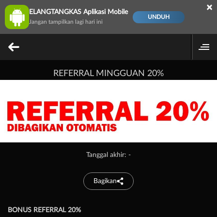
×
ELANGTANGKAS Aplikasi Mobile
UNDUH
Jangan tampilkan lagi hari ini
REFERRAL MINGGUAN 20%
Tanggal akhir: -
Bagikan
BONUS REFERRAL 20%